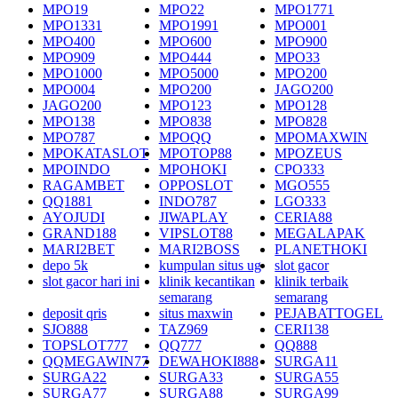
MPO19
MPO22
MPO1771
MPO1331
MPO1991
MPO001
MPO400
MPO600
MPO900
MPO909
MPO444
MPO33
MPO1000
MPO5000
MPO200
MPO004
MPO200
JAGO200
JAGO200
MPO123
MPO128
MPO138
MPO838
MPO828
MPO787
MPOQQ
MPOMAXWIN
MPOKATASLOT
MPOTOP88
MPOZEUS
MPOINDO
MPOHOKI
CPO333
RAGAMBET
OPPOSLOT
MGO555
QQ1881
INDO787
LGO333
AYOJUDI
JIWAPLAY
CERIA88
GRAND188
VIPSLOT88
MEGALAPAK
MARI2BET
MARI2BOSS
PLANETHOKI
depo 5k
kumpulan situs ug
slot gacor
slot gacor hari ini
klinik kecantikan
klinik terbaik
semarang
semarang
deposit qris
situs maxwin
PEJABATTOGEL
SJO888
TAZ969
CERI138
TOPSLOT777
QQ777
QQ888
QQMEGAWIN77
DEWAHOKI888
SURGA11
SURGA22
SURGA33
SURGA55
SURGA77
SURGA88
SURGA99