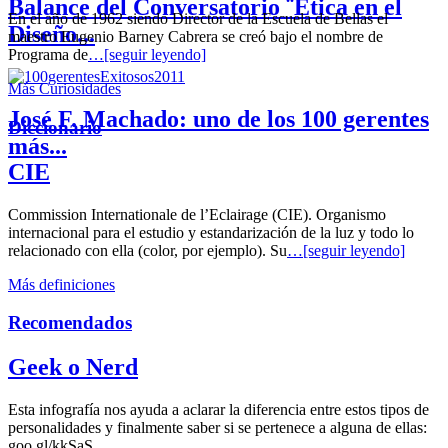
Balance del Conversatorio ¨Etica en el
En el año de 1962 siendo Director de la Escuela de Bellas el
Diseño...
maestro Eugenio Barney Cabrera se creó bajo el nombre de
Programa de
…[seguir leyendo]
Más Curiosidades
José F. Machado: uno de los 100 gerentes
Diccionario
más...
CIE
Commission Internationale de l’Eclairage (CIE). Organismo
internacional para el estudio y estandarización de la luz y todo lo
relacionado con ella (color, por ejemplo). Su
…[seguir leyendo]
Más definiciones
Recomendados
Geek o Nerd
Esta infografía nos ayuda a aclarar la diferencia entre estos tipos de
personalidades y finalmente saber si se pertenece a alguna de ellas:
goo.gl/kkSaS