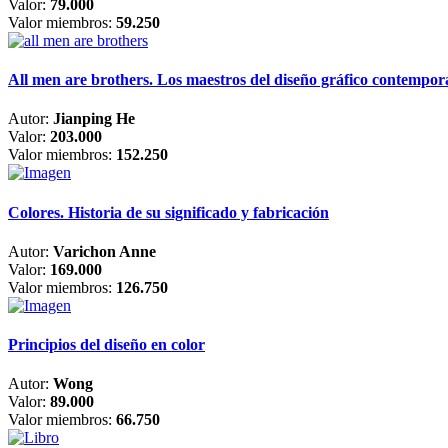
Valor:
79.000
Valor miembros:
59.250
All men are brothers. Los maestros del diseño gráfico contempo
Autor:
Jianping He
Valor:
203.000
Valor miembros:
152.250
Colores. Historia de su significado y fabricación
Autor:
Varichon Anne
Valor:
169.000
Valor miembros:
126.750
Principios del diseño en color
Autor:
Wong
Valor:
89.000
Valor miembros:
66.750