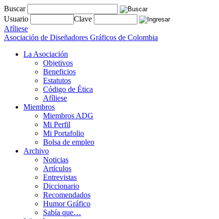
Buscar
Usuario
Clave
Afíliese
Asociación de Diseñadores Gráficos de Colombia
La Asociación
Objetivos
Beneficios
Estatutos
Código de Ética
Afíliese
Miembros
Miembros ADG
Mi Perfil
Mi Portafolio
Bolsa de empleo
Archivo
Noticias
Artículos
Entrevistas
Diccionario
Recomendados
Humor Gráfico
Sabía que…