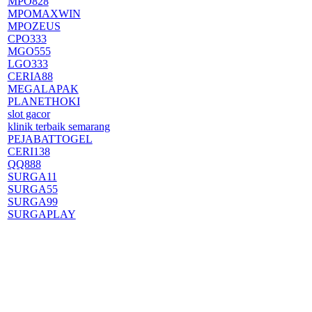
MPO828
MPOMAXWIN
MPOZEUS
CPO333
MGO555
LGO333
CERIA88
MEGALAPAK
PLANETHOKI
slot gacor
klinik terbaik semarang
PEJABATTOGEL
CERI138
QQ888
SURGA11
SURGA55
SURGA99
SURGAPLAY