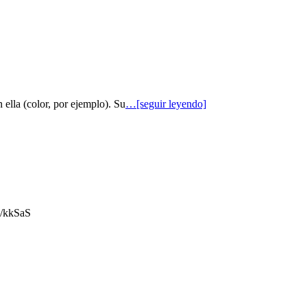
 ella (color, por ejemplo). Su
…[seguir leyendo]
gl/kkSaS