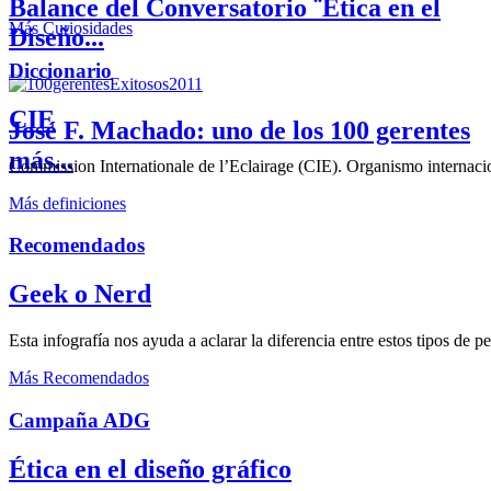
Balance del Conversatorio ¨Etica en el
Más Curiosidades
Diseño...
Diccionario
CIE
José F. Machado: uno de los 100 gerentes
más...
Commission Internationale de l’Eclairage (CIE). Organismo internaciona
Más definiciones
Recomendados
Geek o Nerd
Esta infografía nos ayuda a aclarar la diferencia entre estos tipos de 
Más Recomendados
Campaña ADG
Ética en el diseño gráfico