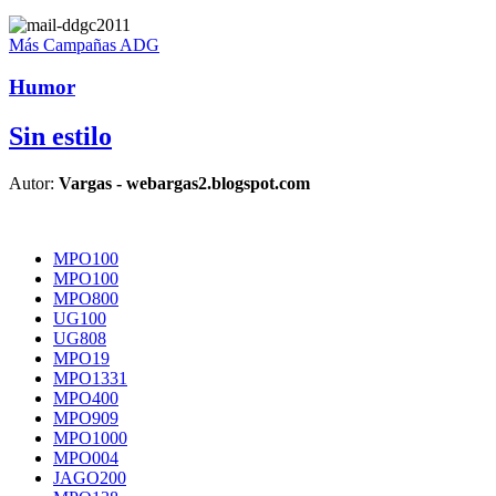
Más Campañas ADG
Humor
Sin estilo
Autor:
Vargas - webargas2.blogspot.com
MPO100
MPO100
MPO800
UG100
UG808
MPO19
MPO1331
MPO400
MPO909
MPO1000
MPO004
JAGO200