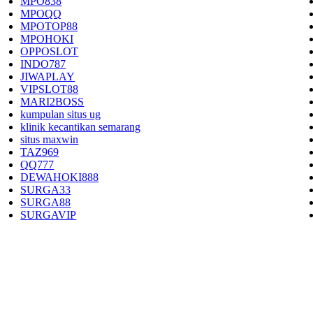
MPO838
MPOQQ
MPOTOP88
MPOHOKI
OPPOSLOT
INDO787
JIWAPLAY
VIPSLOT88
MARI2BOSS
kumpulan situs ug
klinik kecantikan semarang
situs maxwin
TAZ969
QQ777
DEWAHOKI888
SURGA33
SURGA88
SURGAVIP