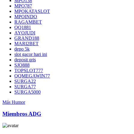
MPO138
MPO787
MPOKATASLOT
MPOINDO
RAGAMBET
QQ1881
AYOJUDI
GRAND188
MARI2BET
depo 5k
slot gacor hari ini
deposit qris
SJO888
TOPSLOT777
QQMEGAWIN77
SURGA22
SURGA77
SURGA5000
Más Humor
Miembros ADG