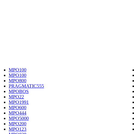
MPO100
MPO100
MPO800
PRAGMATIC555
MPOBOS
MPO22
MPO1991
MPO600
MPO444
MPO5000
MPO200
MPO123