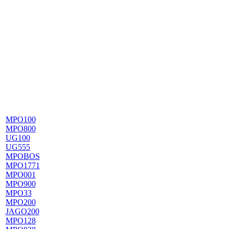
MPO100
MPO800
UG100
UG555
MPOBOS
MPO1771
MPO001
MPO900
MPO33
MPO200
JAGO200
MPO128