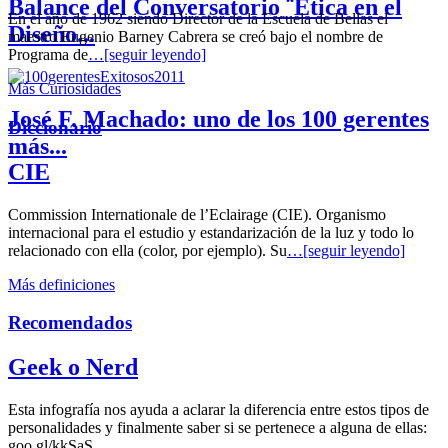
Balance del Conversatorio ¨Etica en el
En el año de 1962 siendo Director de la Escuela de Bellas el
Diseño...
maestro Eugenio Barney Cabrera se creó bajo el nombre de
Programa de
…[seguir leyendo]
Más Curiosidades
José F. Machado: uno de los 100 gerentes
Diccionario
más...
CIE
Commission Internationale de l’Eclairage (CIE). Organismo
internacional para el estudio y estandarización de la luz y todo lo
relacionado con ella (color, por ejemplo). Su
…[seguir leyendo]
Más definiciones
Recomendados
Geek o Nerd
Esta infografía nos ayuda a aclarar la diferencia entre estos tipos de
personalidades y finalmente saber si se pertenece a alguna de ellas:
goo.gl/kkSaS