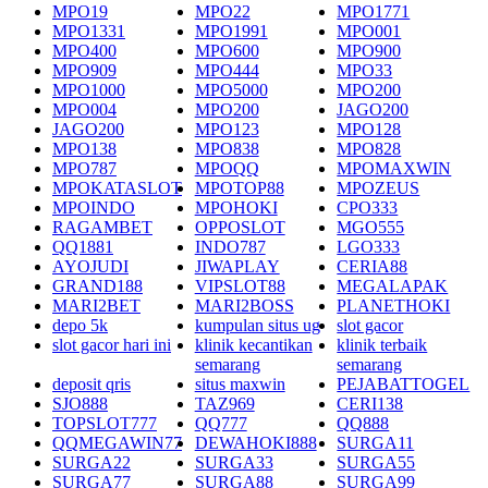
MPO19
MPO22
MPO1771
MPO1331
MPO1991
MPO001
MPO400
MPO600
MPO900
MPO909
MPO444
MPO33
MPO1000
MPO5000
MPO200
MPO004
MPO200
JAGO200
JAGO200
MPO123
MPO128
MPO138
MPO838
MPO828
MPO787
MPOQQ
MPOMAXWIN
MPOKATASLOT
MPOTOP88
MPOZEUS
MPOINDO
MPOHOKI
CPO333
RAGAMBET
OPPOSLOT
MGO555
QQ1881
INDO787
LGO333
AYOJUDI
JIWAPLAY
CERIA88
GRAND188
VIPSLOT88
MEGALAPAK
MARI2BET
MARI2BOSS
PLANETHOKI
depo 5k
kumpulan situs ug
slot gacor
slot gacor hari ini
klinik kecantikan
klinik terbaik
semarang
semarang
deposit qris
situs maxwin
PEJABATTOGEL
SJO888
TAZ969
CERI138
TOPSLOT777
QQ777
QQ888
QQMEGAWIN77
DEWAHOKI888
SURGA11
SURGA22
SURGA33
SURGA55
SURGA77
SURGA88
SURGA99