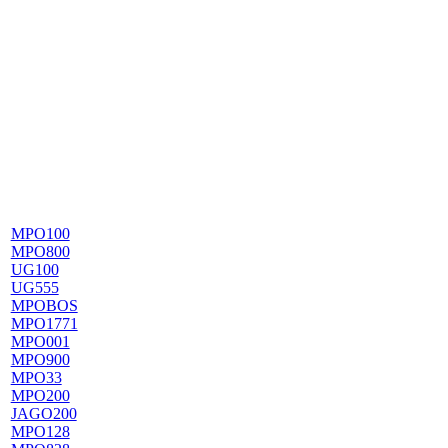
MPO100
MPO800
UG100
UG555
MPOBOS
MPO1771
MPO001
MPO900
MPO33
MPO200
JAGO200
MPO128