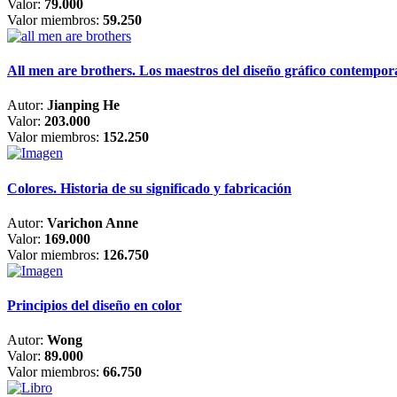
Valor:
79.000
Valor miembros:
59.250
All men are brothers. Los maestros del diseño gráfico contempo
Autor:
Jianping He
Valor:
203.000
Valor miembros:
152.250
Colores. Historia de su significado y fabricación
Autor:
Varichon Anne
Valor:
169.000
Valor miembros:
126.750
Principios del diseño en color
Autor:
Wong
Valor:
89.000
Valor miembros:
66.750