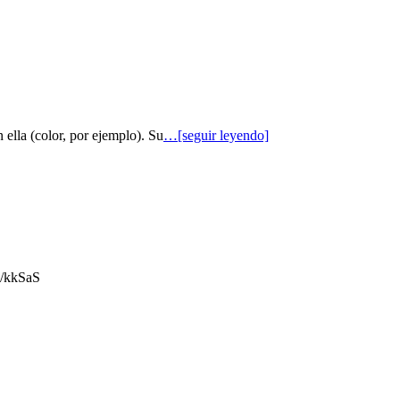
 ella (color, por ejemplo). Su
…[seguir leyendo]
gl/kkSaS