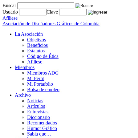
Buscar
Usuario
Clave
Afíliese
Asociación de Diseñadores Gráficos de Colombia
La Asociación
Objetivos
Beneficios
Estatutos
Código de Ética
Afíliese
Miembros
Miembros ADG
Mi Perfil
Mi Portafolio
Bolsa de empleo
Archivo
Noticias
Artículos
Entrevistas
Diccionario
Recomendados
Humor Gráfico
Sabía que…