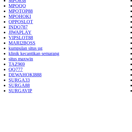
MPO838
MPOQQ
MPOTOP88
MPOHOKI
OPPOSLOT
INDO787
JIWAPLAY
VIPSLOT88
MARI2BOSS
kumpulan situs ug
klinik kecantikan semarang
situs maxwin
TAZ969
QQ777
DEWAHOKI888
SURGA33
SURGA88
SURGAVIP