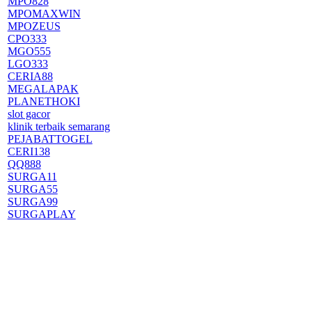
MPO828
MPOMAXWIN
MPOZEUS
CPO333
MGO555
LGO333
CERIA88
MEGALAPAK
PLANETHOKI
slot gacor
klinik terbaik semarang
PEJABATTOGEL
CERI138
QQ888
SURGA11
SURGA55
SURGA99
SURGAPLAY