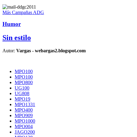
Más Campañas ADG
Humor
Sin estilo
Autor:
Vargas - webargas2.blogspot.com
MPO100
MPO100
MPO800
UG100
UG808
MPO19
MPO1331
MPO400
MPO909
MPO1000
MPO004
JAGO200