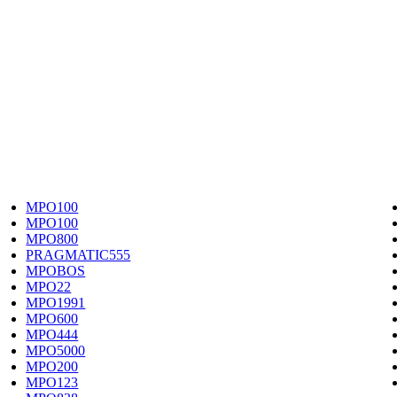
MPO100
MPO100
MPO800
PRAGMATIC555
MPOBOS
MPO22
MPO1991
MPO600
MPO444
MPO5000
MPO200
MPO123