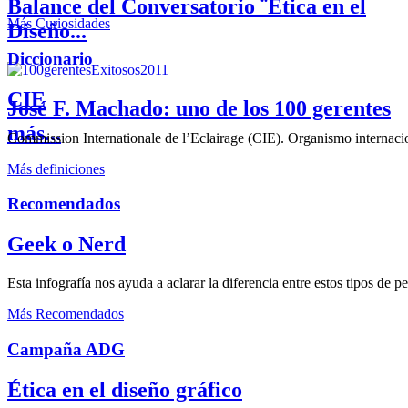
Balance del Conversatorio ¨Etica en el
Más Curiosidades
Diseño...
Diccionario
CIE
José F. Machado: uno de los 100 gerentes
más...
Commission Internationale de l’Eclairage (CIE). Organismo internaciona
Más definiciones
Recomendados
Geek o Nerd
Esta infografía nos ayuda a aclarar la diferencia entre estos tipos de 
Más Recomendados
Campaña ADG
Ética en el diseño gráfico