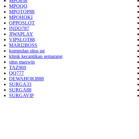
MPO838
MPOQQ
MPOTOP88
MPOHOKI
OPPOSLOT
INDO787
JIWAPLAY
VIPSLOT88
MARI2BOSS
kumpulan situs ug
klinik kecantikan semarang
situs maxwin
TAZ969
QQ777
DEWAHOKI888
SURGA33
SURGA88
SURGAVIP