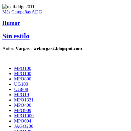
Más Campañas ADG
Humor
Sin estilo
Autor:
Vargas - webargas2.blogspot.com
MPO100
MPO100
MPO800
UG100
UG808
MPO19
MPO1331
MPO400
MPO909
MPO1000
MPO004
JAGO200