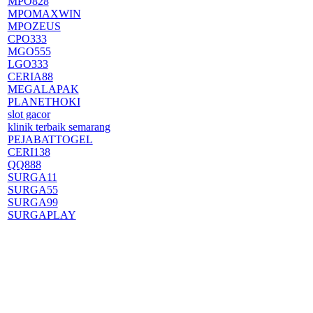
MPO828
MPOMAXWIN
MPOZEUS
CPO333
MGO555
LGO333
CERIA88
MEGALAPAK
PLANETHOKI
slot gacor
klinik terbaik semarang
PEJABATTOGEL
CERI138
QQ888
SURGA11
SURGA55
SURGA99
SURGAPLAY