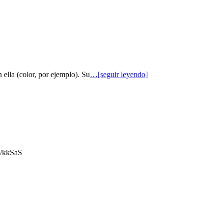
 ella (color, por ejemplo). Su
…[seguir leyendo]
gl/kkSaS