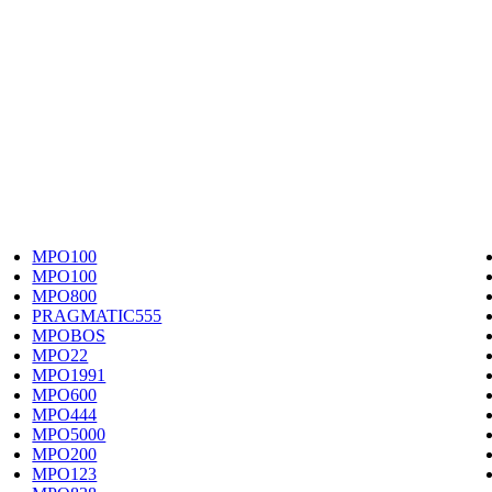
MPO100
MPO100
MPO800
PRAGMATIC555
MPOBOS
MPO22
MPO1991
MPO600
MPO444
MPO5000
MPO200
MPO123