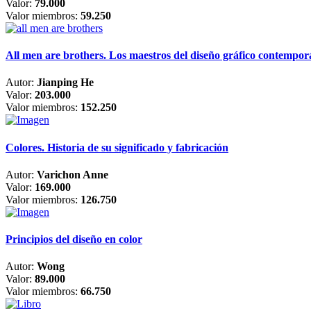
Valor:
79.000
Valor miembros:
59.250
All men are brothers. Los maestros del diseño gráfico contempo
Autor:
Jianping He
Valor:
203.000
Valor miembros:
152.250
Colores. Historia de su significado y fabricación
Autor:
Varichon Anne
Valor:
169.000
Valor miembros:
126.750
Principios del diseño en color
Autor:
Wong
Valor:
89.000
Valor miembros:
66.750