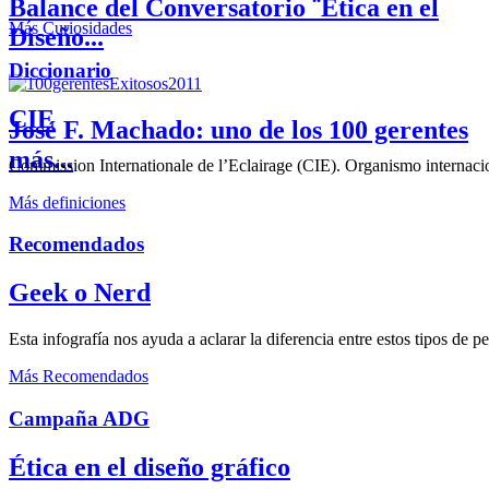
Balance del Conversatorio ¨Etica en el
Más Curiosidades
Diseño...
Diccionario
CIE
José F. Machado: uno de los 100 gerentes
más...
Commission Internationale de l’Eclairage (CIE). Organismo internaciona
Más definiciones
Recomendados
Geek o Nerd
Esta infografía nos ayuda a aclarar la diferencia entre estos tipos de 
Más Recomendados
Campaña ADG
Ética en el diseño gráfico