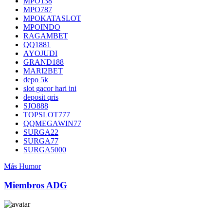
MPO138
MPO787
MPOKATASLOT
MPOINDO
RAGAMBET
QQ1881
AYOJUDI
GRAND188
MARI2BET
depo 5k
slot gacor hari ini
deposit qris
SJO888
TOPSLOT777
QQMEGAWIN77
SURGA22
SURGA77
SURGA5000
Más Humor
Miembros ADG