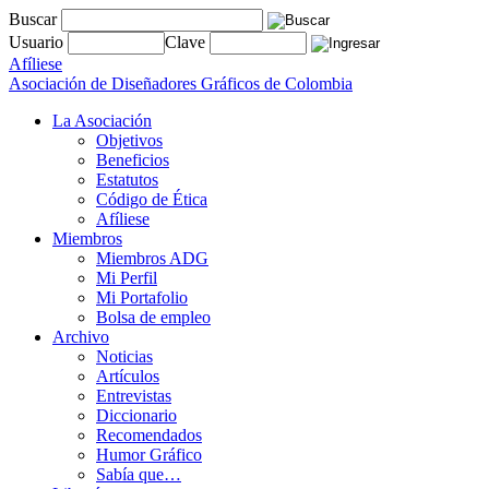
Buscar
Usuario
Clave
Afíliese
Asociación de Diseñadores Gráficos de Colombia
La Asociación
Objetivos
Beneficios
Estatutos
Código de Ética
Afíliese
Miembros
Miembros ADG
Mi Perfil
Mi Portafolio
Bolsa de empleo
Archivo
Noticias
Artículos
Entrevistas
Diccionario
Recomendados
Humor Gráfico
Sabía que…