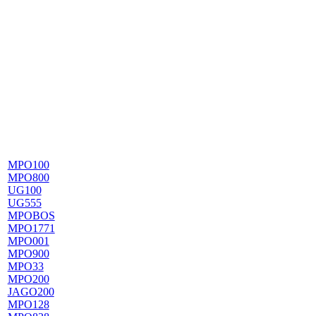
MPO100
MPO800
UG100
UG555
MPOBOS
MPO1771
MPO001
MPO900
MPO33
MPO200
JAGO200
MPO128