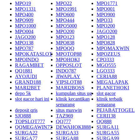
MPO19
MPO22
MPO1771
MPO1331
MPO1991
MPO001
MPO400
MPO600
MPO900
MPO909
MPO444
MPO33
MPO1000
MPO5000
MPO200
MPO004
MPO200
JAGO200
JAGO200
MPO123
MPO128
MPO138
MPO838
MPO828
MPO787
MPOQQ
MPOMAXWIN
MPOKATASLOT
MPOTOP88
MPOZEUS
MPOINDO
MPOHOKI
CPO333
RAGAMBET
OPPOSLOT
MGO555
QQ1881
INDO787
LGO333
AYOJUDI
JIWAPLAY
CERIA88
GRAND188
VIPSLOT88
MEGALAPAK
MARI2BET
MARI2BOSS
PLANETHOKI
depo 5k
kumpulan situs ug
slot gacor
slot gacor hari ini
klinik kecantikan
klinik terbaik
semarang
semarang
deposit qris
situs maxwin
PEJABATTOGEL
SJO888
TAZ969
CERI138
TOPSLOT777
QQ777
QQ888
QQMEGAWIN77
DEWAHOKI888
SURGA11
SURGA22
SURGA33
SURGA55
SURGA77
SURGA88
SURGA99