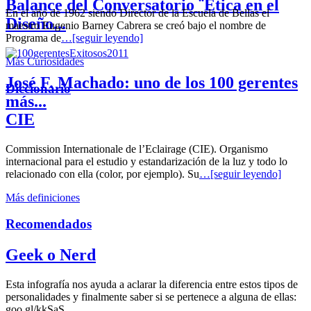
Balance del Conversatorio ¨Etica en el
En el año de 1962 siendo Director de la Escuela de Bellas el
Diseño...
maestro Eugenio Barney Cabrera se creó bajo el nombre de
Programa de
…[seguir leyendo]
Más Curiosidades
José F. Machado: uno de los 100 gerentes
Diccionario
más...
CIE
Commission Internationale de l’Eclairage (CIE). Organismo
internacional para el estudio y estandarización de la luz y todo lo
relacionado con ella (color, por ejemplo). Su
…[seguir leyendo]
Más definiciones
Recomendados
Geek o Nerd
Esta infografía nos ayuda a aclarar la diferencia entre estos tipos de
personalidades y finalmente saber si se pertenece a alguna de ellas:
goo.gl/kkSaS