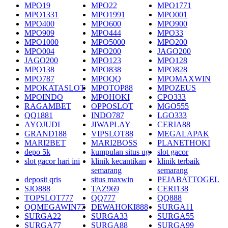
MPO19
MPO22
MPO1771
MPO1331
MPO1991
MPO001
MPO400
MPO600
MPO900
MPO909
MPO444
MPO33
MPO1000
MPO5000
MPO200
MPO004
MPO200
JAGO200
JAGO200
MPO123
MPO128
MPO138
MPO838
MPO828
MPO787
MPOQQ
MPOMAXWIN
MPOKATASLOT
MPOTOP88
MPOZEUS
MPOINDO
MPOHOKI
CPO333
RAGAMBET
OPPOSLOT
MGO555
QQ1881
INDO787
LGO333
AYOJUDI
JIWAPLAY
CERIA88
GRAND188
VIPSLOT88
MEGALAPAK
MARI2BET
MARI2BOSS
PLANETHOKI
depo 5k
kumpulan situs ug
slot gacor
slot gacor hari ini
klinik kecantikan
klinik terbaik
semarang
semarang
deposit qris
situs maxwin
PEJABATTOGEL
SJO888
TAZ969
CERI138
TOPSLOT777
QQ777
QQ888
QQMEGAWIN77
DEWAHOKI888
SURGA11
SURGA22
SURGA33
SURGA55
SURGA77
SURGA88
SURGA99