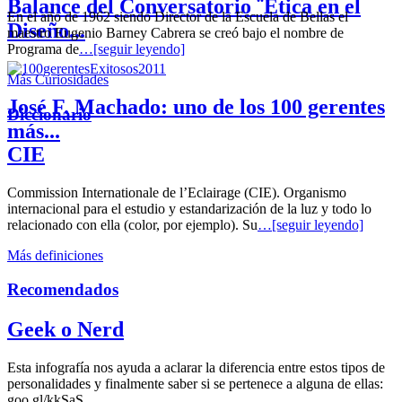
Balance del Conversatorio ¨Etica en el
En el año de 1962 siendo Director de la Escuela de Bellas el
Diseño...
maestro Eugenio Barney Cabrera se creó bajo el nombre de
Programa de
…[seguir leyendo]
Más Curiosidades
José F. Machado: uno de los 100 gerentes
Diccionario
más...
CIE
Commission Internationale de l’Eclairage (CIE). Organismo
internacional para el estudio y estandarización de la luz y todo lo
relacionado con ella (color, por ejemplo). Su
…[seguir leyendo]
Más definiciones
Recomendados
Geek o Nerd
Esta infografía nos ayuda a aclarar la diferencia entre estos tipos de
personalidades y finalmente saber si se pertenece a alguna de ellas:
goo.gl/kkSaS