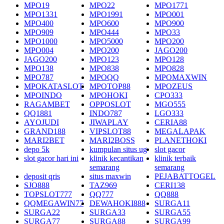
MPO19
MPO22
MPO1771
MPO1331
MPO1991
MPO001
MPO400
MPO600
MPO900
MPO909
MPO444
MPO33
MPO1000
MPO5000
MPO200
MPO004
MPO200
JAGO200
JAGO200
MPO123
MPO128
MPO138
MPO838
MPO828
MPO787
MPOQQ
MPOMAXWIN
MPOKATASLOT
MPOTOP88
MPOZEUS
MPOINDO
MPOHOKI
CPO333
RAGAMBET
OPPOSLOT
MGO555
QQ1881
INDO787
LGO333
AYOJUDI
JIWAPLAY
CERIA88
GRAND188
VIPSLOT88
MEGALAPAK
MARI2BET
MARI2BOSS
PLANETHOKI
depo 5k
kumpulan situs ug
slot gacor
slot gacor hari ini
klinik kecantikan
klinik terbaik
semarang
semarang
deposit qris
situs maxwin
PEJABATTOGEL
SJO888
TAZ969
CERI138
TOPSLOT777
QQ777
QQ888
QQMEGAWIN77
DEWAHOKI888
SURGA11
SURGA22
SURGA33
SURGA55
SURGA77
SURGA88
SURGA99