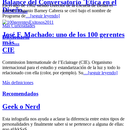
Balance del Conversatorio ¨Etica en el
En el año de 1962 siendo Director de la Escuela de Bellas el
Diseño...
maestro Eugenio Barney Cabrera se creó bajo el nombre de
Programa de
…[seguir leyendo]
Más Curiosidades
José F. Machado: uno de los 100 gerentes
Diccionario
más...
CIE
Commission Internationale de l’Eclairage (CIE). Organismo
internacional para el estudio y estandarización de la luz y todo lo
relacionado con ella (color, por ejemplo). Su
…[seguir leyendo]
Más definiciones
Recomendados
Geek o Nerd
Esta infografía nos ayuda a aclarar la diferencia entre estos tipos de
personalidades y finalmente saber si se pertenece a alguna de ellas:
goo.gl/kkSaS