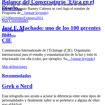
Balance del Conversatorio ¨Etica en el
En el año de 1962 siendo Director de la Escuela de Bellas el
Diseño...
maestro Eugenio Barney Cabrera se creó bajo el nombre de
Programa de
…[seguir leyendo]
Más Curiosidades
José F. Machado: uno de los 100 gerentes
Diccionario
más...
CIE
Commission Internationale de l’Eclairage (CIE). Organismo
internacional para el estudio y estandarización de la luz y todo lo
relacionado con ella (color, por ejemplo). Su
…[seguir leyendo]
Más definiciones
Recomendados
Geek o Nerd
Esta infografía nos ayuda a aclarar la diferencia entre estos tipos de
personalidades y finalmente saber si se pertenece a alguna de ellas:
goo.gl/kkSaS