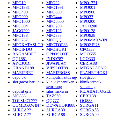
MPO19
MPO22
MPO1771
MPO1331
MPO1991
MPO001
MPO400
MPO600
MPO900
MPO909
MPO444
MPO33
MPO1000
MPO5000
MPO200
MPO004
MPO200
JAGO200
JAGO200
MPO123
MPO128
MPO138
MPO838
MPO828
MPO787
MPOQQ
MPOMAXWIN
MPOKATASLOT
MPOTOP88
MPOZEUS
MPOINDO
MPOHOKI
CPO333
RAGAMBET
OPPOSLOT
MGO555
QQ1881
INDO787
LGO333
AYOJUDI
JIWAPLAY
CERIA88
GRAND188
VIPSLOT88
MEGALAPAK
MARI2BET
MARI2BOSS
PLANETHOKI
depo 5k
kumpulan situs ug
slot gacor
slot gacor hari ini
klinik kecantikan
klinik terbaik
semarang
semarang
deposit qris
situs maxwin
PEJABATTOGEL
SJO888
TAZ969
CERI138
TOPSLOT777
QQ777
QQ888
QQMEGAWIN77
DEWAHOKI888
SURGA11
SURGA22
SURGA33
SURGA55
SURGA77
SURGA88
SURGA99