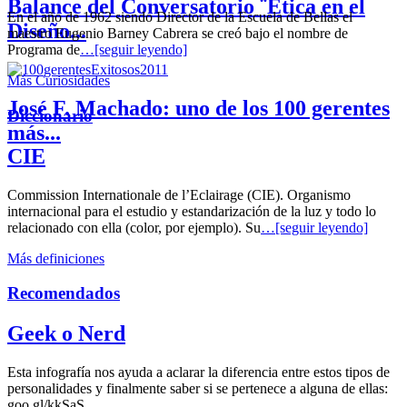
Balance del Conversatorio ¨Etica en el
En el año de 1962 siendo Director de la Escuela de Bellas el
Diseño...
maestro Eugenio Barney Cabrera se creó bajo el nombre de
Programa de
…[seguir leyendo]
Más Curiosidades
José F. Machado: uno de los 100 gerentes
Diccionario
más...
CIE
Commission Internationale de l’Eclairage (CIE). Organismo
internacional para el estudio y estandarización de la luz y todo lo
relacionado con ella (color, por ejemplo). Su
…[seguir leyendo]
Más definiciones
Recomendados
Geek o Nerd
Esta infografía nos ayuda a aclarar la diferencia entre estos tipos de
personalidades y finalmente saber si se pertenece a alguna de ellas:
goo.gl/kkSaS