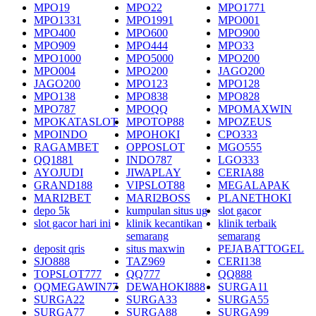
MPO19
MPO22
MPO1771
MPO1331
MPO1991
MPO001
MPO400
MPO600
MPO900
MPO909
MPO444
MPO33
MPO1000
MPO5000
MPO200
MPO004
MPO200
JAGO200
JAGO200
MPO123
MPO128
MPO138
MPO838
MPO828
MPO787
MPOQQ
MPOMAXWIN
MPOKATASLOT
MPOTOP88
MPOZEUS
MPOINDO
MPOHOKI
CPO333
RAGAMBET
OPPOSLOT
MGO555
QQ1881
INDO787
LGO333
AYOJUDI
JIWAPLAY
CERIA88
GRAND188
VIPSLOT88
MEGALAPAK
MARI2BET
MARI2BOSS
PLANETHOKI
depo 5k
kumpulan situs ug
slot gacor
slot gacor hari ini
klinik kecantikan
klinik terbaik
semarang
semarang
deposit qris
situs maxwin
PEJABATTOGEL
SJO888
TAZ969
CERI138
TOPSLOT777
QQ777
QQ888
QQMEGAWIN77
DEWAHOKI888
SURGA11
SURGA22
SURGA33
SURGA55
SURGA77
SURGA88
SURGA99