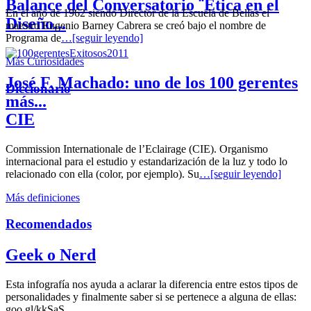
Balance del Conversatorio ¨Etica en el
En el año de 1962 siendo Director de la Escuela de Bellas el
Diseño...
maestro Eugenio Barney Cabrera se creó bajo el nombre de
Programa de
…[seguir leyendo]
Más Curiosidades
José F. Machado: uno de los 100 gerentes
Diccionario
más...
CIE
Commission Internationale de l’Eclairage (CIE). Organismo
internacional para el estudio y estandarización de la luz y todo lo
relacionado con ella (color, por ejemplo). Su
…[seguir leyendo]
Más definiciones
Recomendados
Geek o Nerd
Esta infografía nos ayuda a aclarar la diferencia entre estos tipos de
personalidades y finalmente saber si se pertenece a alguna de ellas:
goo.gl/kkSaS