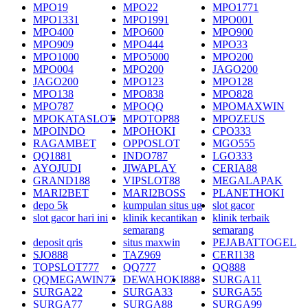
MPO19
MPO22
MPO1771
MPO1331
MPO1991
MPO001
MPO400
MPO600
MPO900
MPO909
MPO444
MPO33
MPO1000
MPO5000
MPO200
MPO004
MPO200
JAGO200
JAGO200
MPO123
MPO128
MPO138
MPO838
MPO828
MPO787
MPOQQ
MPOMAXWIN
MPOKATASLOT
MPOTOP88
MPOZEUS
MPOINDO
MPOHOKI
CPO333
RAGAMBET
OPPOSLOT
MGO555
QQ1881
INDO787
LGO333
AYOJUDI
JIWAPLAY
CERIA88
GRAND188
VIPSLOT88
MEGALAPAK
MARI2BET
MARI2BOSS
PLANETHOKI
depo 5k
kumpulan situs ug
slot gacor
slot gacor hari ini
klinik kecantikan
klinik terbaik
semarang
semarang
deposit qris
situs maxwin
PEJABATTOGEL
SJO888
TAZ969
CERI138
TOPSLOT777
QQ777
QQ888
QQMEGAWIN77
DEWAHOKI888
SURGA11
SURGA22
SURGA33
SURGA55
SURGA77
SURGA88
SURGA99